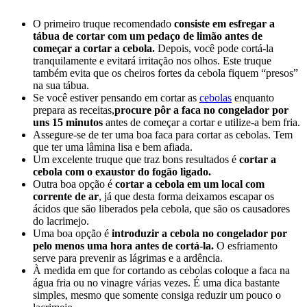
O primeiro truque recomendado
consiste em esfregar a
tábua de cortar com um pedaço de limão antes de
começar a cortar a cebola.
Depois, você pode cortá-la
tranquilamente e evitará irritação nos olhos. Este truque
também evita que os cheiros fortes da cebola fiquem “presos”
na sua tábua.
Se você estiver pensando em cortar as
cebolas
enquanto
prepara as receitas,
procure pôr a faca no congelador por
uns 15 minutos
antes de começar a cortar e utilize-a bem fria.
Assegure-se de ter uma boa faca para cortar as cebolas. Tem
que ter uma lâmina lisa e bem afiada.
Um excelente truque que traz bons resultados é
cortar a
cebola com o exaustor do fogão ligado.
Outra boa opção é
cortar a cebola em um local com
corrente de ar
, já que desta forma deixamos escapar os
ácidos que são liberados pela cebola, que são os causadores
do lacrimejo.
Uma boa opção é
introduzir a cebola no congelador por
pelo menos uma hora antes de cortá-la.
O esfriamento
serve para prevenir as lágrimas e a ardência.
À medida em que for cortando as cebolas coloque a faca na
água fria ou no vinagre várias vezes. É uma dica bastante
simples, mesmo que somente consiga reduzir um pouco o