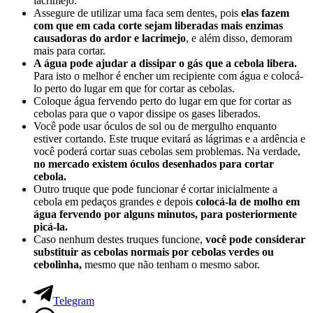
lacrimejo.
Assegure de utilizar uma faca sem dentes, pois
elas fazem
com que em cada corte sejam liberadas mais enzimas
causadoras do ardor e lacrimejo
, e além disso, demoram
mais para cortar.
A água pode ajudar a dissipar o gás que a cebola libera.
Para isto o melhor é encher um recipiente com água e colocá-
lo perto do lugar em que for cortar as cebolas.
Coloque água fervendo perto do lugar em que for cortar as
cebolas para que o vapor dissipe os gases liberados.
Você pode usar óculos de sol ou de mergulho enquanto
estiver cortando. Este truque evitará as lágrimas e a ardência e
você poderá cortar suas cebolas sem problemas. Na verdade,
no mercado existem óculos desenhados para cortar
cebola.
Outro truque que pode funcionar é cortar inicialmente a
cebola em pedaços grandes e depois
colocá-la de molho em
água fervendo por alguns minutos, para posteriormente
picá-la.
Caso nenhum destes truques funcione,
você pode considerar
substituir as cebolas normais por cebolas verdes ou
cebolinha,
mesmo que não tenham o mesmo sabor.
Telegram