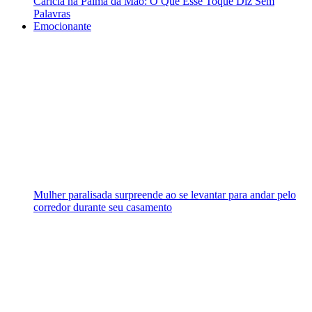
Carícia na Palma da Mão: O Que Esse Toque Diz Sem
Palavras
Emocionante
Mulher paralisada surpreende ao se levantar para andar pelo
corredor durante seu casamento