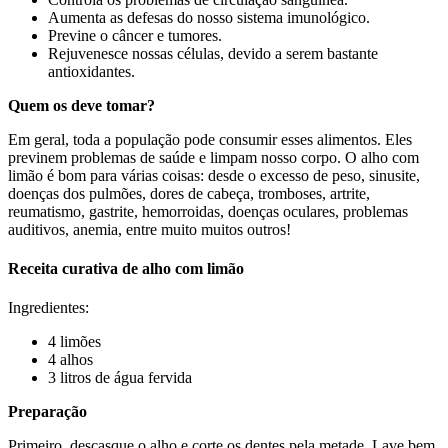
Aumenta as defesas do nosso sistema imunológico.
Previne o câncer e tumores.
Rejuvenesce nossas células, devido a serem bastante
antioxidantes.
Quem os deve tomar?
Em geral, toda a população pode consumir esses alimentos. Eles
previnem problemas de saúde e limpam nosso corpo. O alho com
limão é bom para várias coisas: desde o excesso de peso, sinusite,
doenças dos pulmões, dores de cabeça, tromboses, artrite,
reumatismo, gastrite, hemorroidas, doenças oculares, problemas
auditivos, anemia, entre muito muitos outros!
Receita curativa de alho com limão
Ingredientes:
4 limões
4 alhos
3 litros de água fervida
Preparação
Primeiro, descasque o alho e corte os dentes pela metade. Lave bem