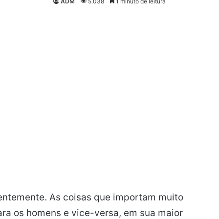
ADM
5.038
1 minuto de leitura
entemente. As coisas que importam muito
ara os homens e vice-versa, em sua maior