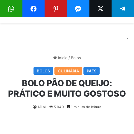
Menu
Pr
-
Início
/
Bolos
BOLOS
CULINÁRIA
PÃES
BOLO PÃO DE QUEIJO:
PRÁTICO E MUITO GOSTOSO
ADM
5.049
1 minuto de leitura