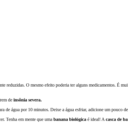
te reduzidas. O mesmo efeito poderia ter alguns medicamentos. É muito i
ofrem de
insônia severa.
a de água por 10 minutos. Deixe a água esfriar, adicione um pouco de 
ecer. Tenha em mente que uma
banana biológica
é ideal! A
casca de b