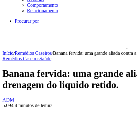
Comportamento
Relacionamento
Procurar por
-
Início
/
Remédios Caseiros
/
Banana fervida: uma grande aliada contra a 
Remédios Caseiros
Saúde
Banana fervida: uma grande alia
drenagem do liquido retido.
ADM
5.094
4 minutos de leitura