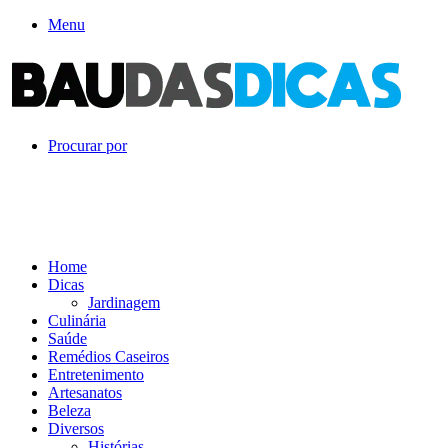
Menu
Procurar por
Home
Dicas
Jardinagem
Culinária
Saúde
Remédios Caseiros
Entretenimento
Artesanatos
Beleza
Diversos
Histórias