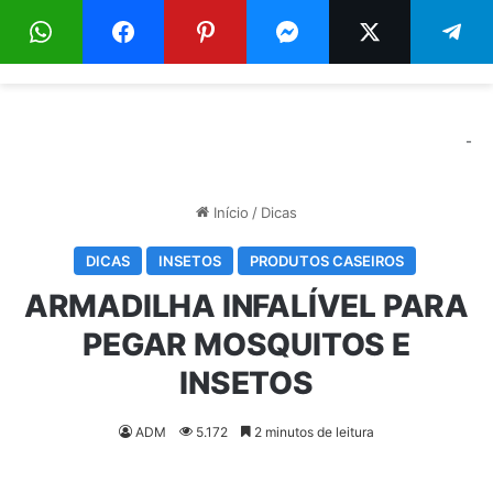
Menu
Pr
-
Início
/
Dicas
DICAS
INSETOS
PRODUTOS CASEIROS
ARMADILHA INFALÍVEL PARA
PEGAR MOSQUITOS E
INSETOS
ADM
5.172
2 minutos de leitura