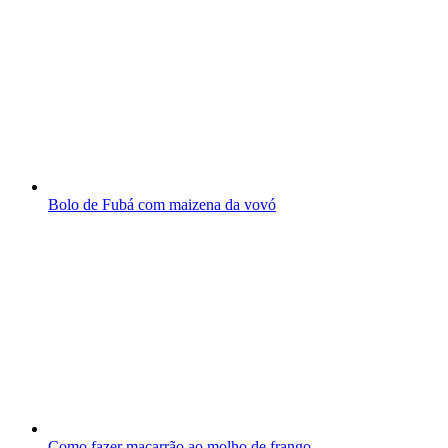
Bolo de Fubá com maizena da vovó
Como fazer macarrão ao molho de frango