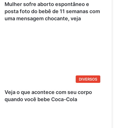
o
e
r
Mulher sofre aborto espontâneo e
posta foto do bebê de 11 semanas com
k
s
a
uma mensagem chocante, veja
t
m
DIVERSOS
Veja o que acontece com seu corpo
quando você bebe Coca-Cola