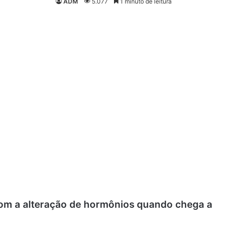
ADM
5.077
1 minuto de leitura
com a alteração de hormônios quando chega a