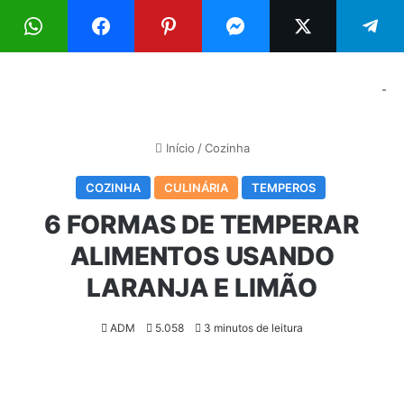
Menu
Pr
-
Início
/
Cozinha
COZINHA
CULINÁRIA
TEMPEROS
6 FORMAS DE TEMPERAR
ALIMENTOS USANDO
LARANJA E LIMÃO
ADM
5.058
3 minutos de leitura