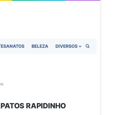
Procurar por
TESANATOS
BELEZA
DIVERSOS
nho
APATOS RAPIDINHO