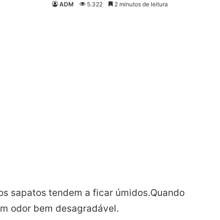
ADM
5.322
2 minutos de leitura
sos sapatos tendem a ficar úmidos.Quando
 um odor bem desagradável.