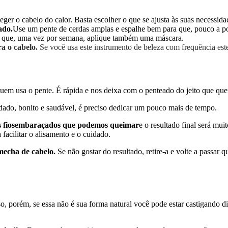
er o cabelo do calor. Basta escolher o que se ajusta às suas necessidad
ado.
Use um pente de cerdas amplas e espalhe bem para que, pouco a p
el que, uma vez por semana, aplique também uma máscara.
a o cabelo.
Se você usa este instrumento de beleza com frequência est
m usa o pente. É rápida e nos deixa com o penteado do jeito que qu
dado, bonito e saudável, é preciso dedicar um pouco mais de tempo.
s fiosembaraçados que podemos queimar
e o resultado final será mui
acilitar o alisamento e o cuidado.
mecha de cabelo.
Se não gostar do resultado, retire-a e volte a pass
o, porém, se essa não é sua forma natural você pode estar castigando 