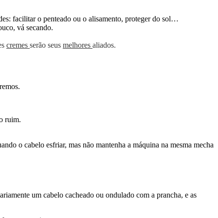
es: facilitar o penteado ou o alisamento, proteger do sol…
ouco, vá secando.
es
cremes
serão seus
melhores
aliados.
eremos.
to ruim.
ar quando o cabelo esfriar, mas não mantenha a máquina na mesma mecha
diariamente um cabelo cacheado ou ondulado com a prancha, e as