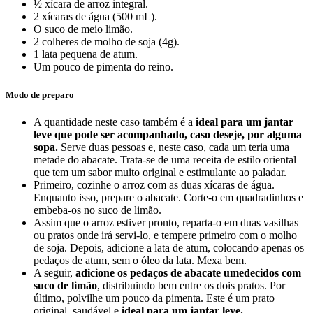
½ xícara de arroz integral.
2 xícaras de água (500 mL).
O suco de meio limão.
2 colheres de molho de soja (4g).
1 lata pequena de atum.
Um pouco de pimenta do reino.
Modo de preparo
A quantidade neste caso também é a
ideal para um jantar
leve que pode ser acompanhado, caso deseje, por alguma
sopa.
Serve duas pessoas e, neste caso, cada um teria uma
metade do abacate. Trata-se de uma receita de estilo oriental
que tem um sabor muito original e estimulante ao paladar.
Primeiro, cozinhe o arroz com as duas xícaras de água.
Enquanto isso, prepare o abacate. Corte-o em quadradinhos e
embeba-os no suco de limão.
Assim que o arroz estiver pronto, reparta-o em duas vasilhas
ou pratos onde irá servi-lo, e tempere primeiro com o molho
de soja. Depois, adicione a lata de atum, colocando apenas os
pedaços de atum, sem o óleo da lata. Mexa bem.
A seguir,
adicione os pedaços de abacate umedecidos com
suco de limão
, distribuindo bem entre os dois pratos. Por
último, polvilhe um pouco da pimenta. Este é um prato
original, saudável e
ideal para um jantar leve.