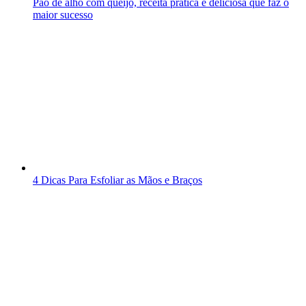
Pão de alho com queijo, receita prática e deliciosa que faz o
maior sucesso
4 Dicas Para Esfoliar as Mãos e Braços