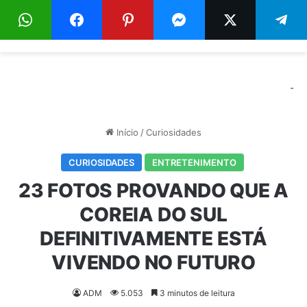
Menu
Pr
-
Início
/
Curiosidades
CURIOSIDADES
ENTRETENIMENTO
23 FOTOS PROVANDO QUE A
COREIA DO SUL
DEFINITIVAMENTE ESTÁ
VIVENDO NO FUTURO
ADM
5.053
3 minutos de leitura