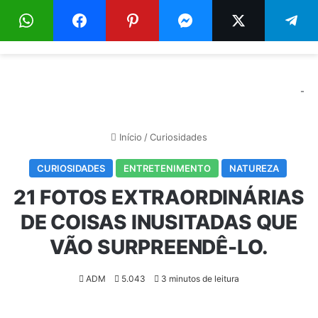
Menu
Pr
-
Início
/
Curiosidades
CURIOSIDADES
ENTRETENIMENTO
NATUREZA
21 FOTOS EXTRAORDINÁRIAS
DE COISAS INUSITADAS QUE
VÃO SURPREENDÊ-LO.
ADM
5.043
3 minutos de leitura