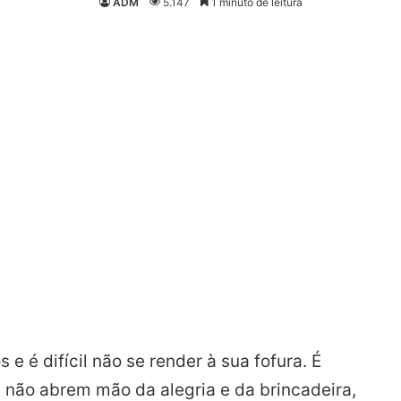
ADM
5.147
1 minuto de leitura
 é difícil não se render à sua fofura. É
s não abrem mão da alegria e da brincadeira,