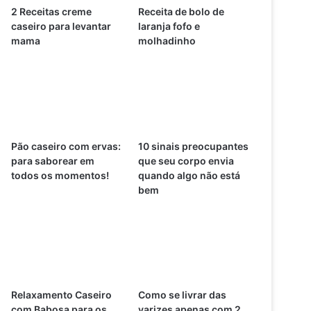
2 Receitas creme
Receita de bolo de
caseiro para levantar
laranja fofo e
mama
molhadinho
Pão caseiro com ervas:
10 sinais preocupantes
para saborear em
que seu corpo envia
todos os momentos!
quando algo não está
bem
Relaxamento Caseiro
Como se livrar das
com Babosa para os
varizes apenas com 2