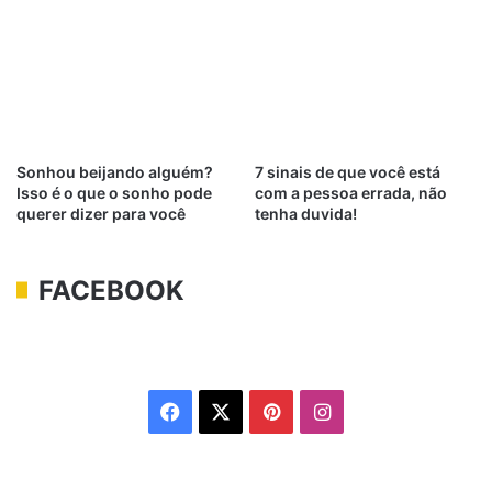
Sonhou beijando alguém?
7 sinais de que você está
Isso é o que o sonho pode
com a pessoa errada, não
querer dizer para você
tenha duvida!
FACEBOOK
Facebook
X
Pinterest
Instagram