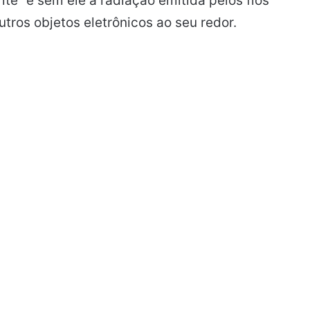
ite” e sem ele a radiação emitida pelos fios
tros objetos eletrônicos ao seu redor.