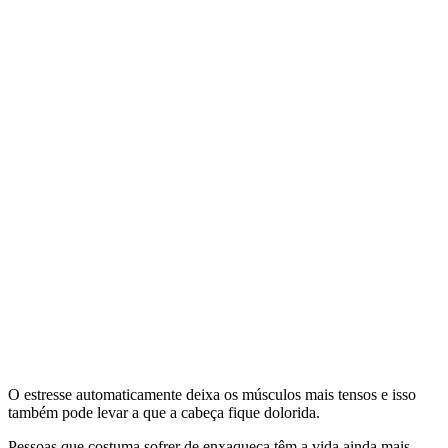
O estresse automaticamente deixa os músculos mais tensos e isso
também pode levar a que a cabeça fique dolorida.
Pessoas que costuma sofrer de enxaqueca têm a vida ainda mais