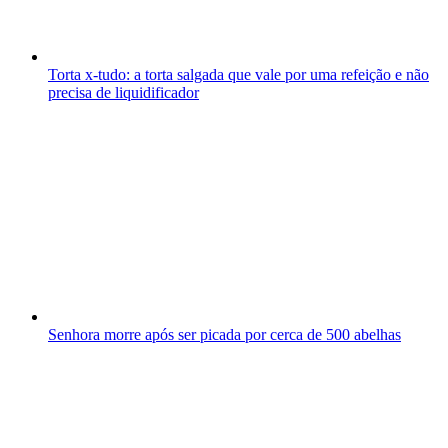
Torta x-tudo: a torta salgada que vale por uma refeição e não
precisa de liquidificador
Senhora morre após ser picada por cerca de 500 abelhas