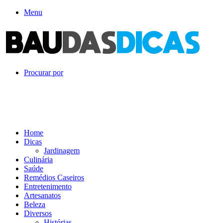
Menu
Procurar por
Home
Dicas
Jardinagem
Culinária
Saúde
Remédios Caseiros
Entretenimento
Artesanatos
Beleza
Diversos
Histórias