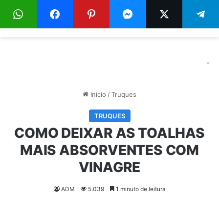
Menu
Pr
-
Início
/
Truques
TRUQUES
COMO DEIXAR AS TOALHAS
MAIS ABSORVENTES COM
VINAGRE
ADM
5.039
1 minuto de leitura