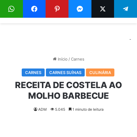
Menu
Pr
-
Início
/
Carnes
CARNES
CARNES SUÍNAS
CULINÁRIA
RECEITA DE COSTELA AO
MOLHO BARBECUE
ADM
5.045
1 minuto de leitura