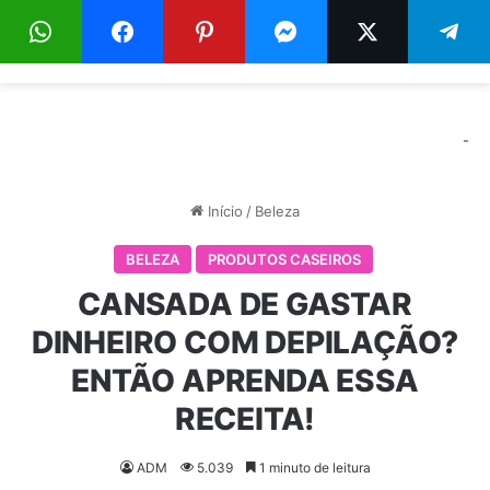
Menu
Pr
-
Início
/
Beleza
BELEZA
PRODUTOS CASEIROS
CANSADA DE GASTAR
DINHEIRO COM DEPILAÇÃO?
ENTÃO APRENDA ESSA
RECEITA!
ADM
5.039
1 minuto de leitura