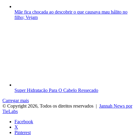
Mãe fica chocada ao descobrir o que causava mau hálito no
filho; Vejam
Super Hidratação Para O Cabelo Ressecado
Carregar mais
© Copyright 2026, Todos os direitos reservados |
Jannah News por
TieLabs
Facebook
X
Pinterest