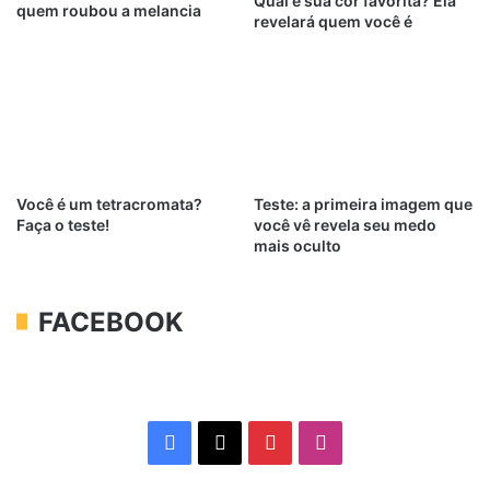
Qual é sua cor favorita? Ela
quem roubou a melancia
revelará quem você é
Você é um tetracromata?
Teste: a primeira imagem que
Faça o teste!
você vê revela seu medo
mais oculto
FACEBOOK
Facebook
X
Pinterest
Instagram