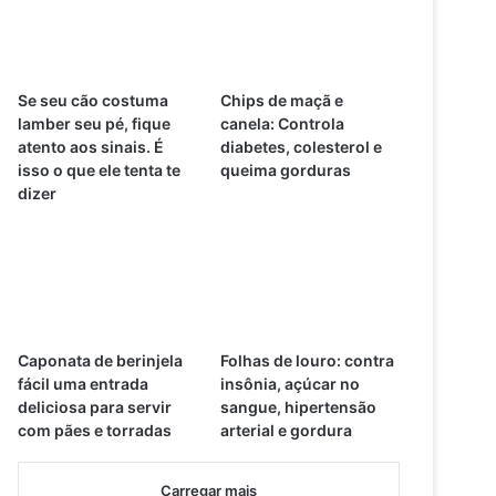
Se seu cão costuma
Chips de maçã e
lamber seu pé, fique
canela: Controla
atento aos sinais. É
diabetes, colesterol e
isso o que ele tenta te
queima gorduras
dizer
Caponata de berinjela
Folhas de louro: contra
fácil uma entrada
insônia, açúcar no
deliciosa para servir
sangue, hipertensão
com pães e torradas
arterial e gordura
Carregar mais