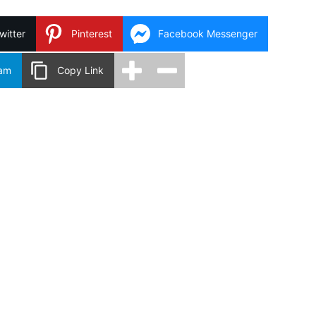
witter
Pinterest
Facebook Messenger
ram
Copy Link