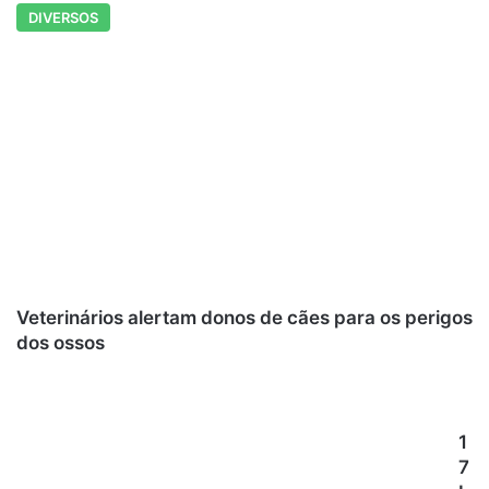
DIVERSOS
Veterinários alertam donos de cães para os perigos
dos ossos
1
7