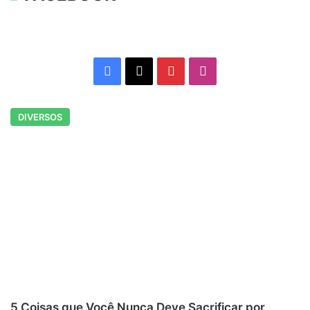
Facebook
X
Pinterest
Instagram
DIVERSOS
5 Coisas que Você Nunca Deve Sacrificar por