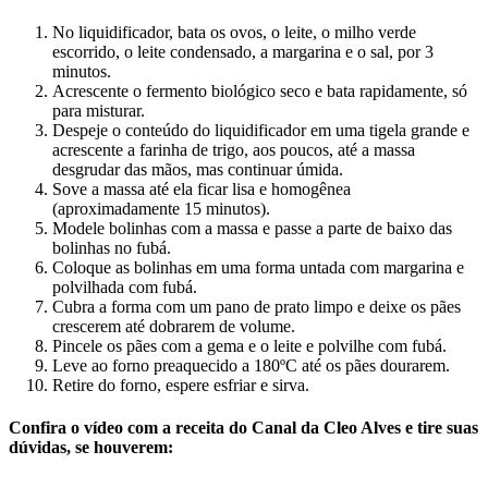
No liquidificador, bata os ovos, o leite, o milho verde
escorrido, o leite condensado, a margarina e o sal, por 3
minutos.
Acrescente o fermento biológico seco e bata rapidamente, só
para misturar.
Despeje o conteúdo do liquidificador em uma tigela grande e
acrescente a farinha de trigo, aos poucos, até a massa
desgrudar das mãos, mas continuar úmida.
Sove a massa até ela ficar lisa e homogênea
(aproximadamente 15 minutos).
Modele bolinhas com a massa e passe a parte de baixo das
bolinhas no fubá.
Coloque as bolinhas em uma forma untada com margarina e
polvilhada com fubá.
Cubra a forma com um pano de prato limpo e deixe os pães
crescerem até dobrarem de volume.
Pincele os pães com a gema e o leite e polvilhe com fubá.
Leve ao forno preaquecido a 180ºC até os pães dourarem.
Retire do forno, espere esfriar e sirva.
Confira o vídeo com a receita do Canal da Cleo Alves e tire suas
dúvidas, se houverem: