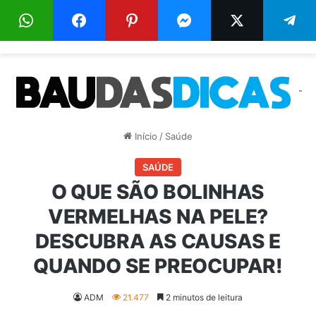
Menu
Pr
-
Início
/
Saúde
SAÚDE
O QUE SÃO BOLINHAS
VERMELHAS NA PELE?
DESCUBRA AS CAUSAS E
QUANDO SE PREOCUPAR!
ADM
21.477
2 minutos de leitura