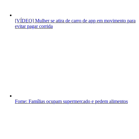
[VÍDEO] Mulher se atira de carro de app em movimento para
evitar pagar corrida
Fome: Famílias ocupam supermercado e pedem alimentos