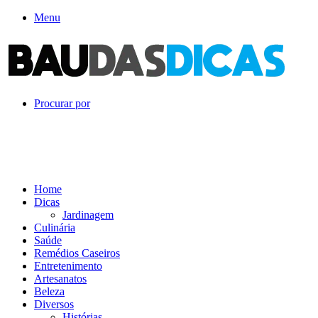
Menu
Procurar por
Home
Dicas
Jardinagem
Culinária
Saúde
Remédios Caseiros
Entretenimento
Artesanatos
Beleza
Diversos
Histórias