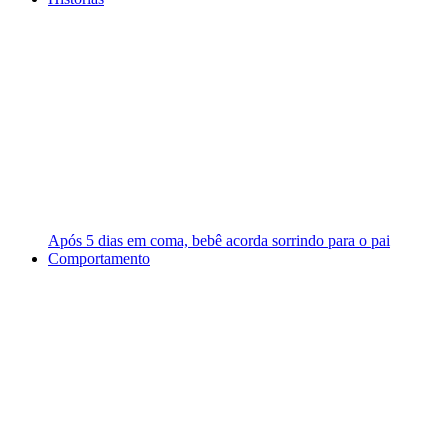
Após 5 dias em coma, bebê acorda sorrindo para o pai
Comportamento