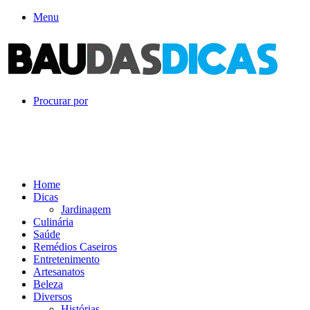
Menu
Procurar por
Home
Dicas
Jardinagem
Culinária
Saúde
Remédios Caseiros
Entretenimento
Artesanatos
Beleza
Diversos
Histórias