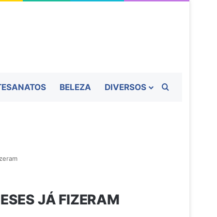
Procurar por
TESANATOS
BELEZA
DIVERSOS
izeram
ESES JÁ FIZERAM