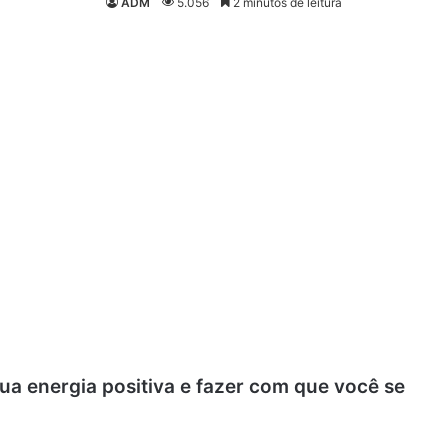
ADM
5.056
2 minutos de leitura
a energia positiva e fazer com que você se