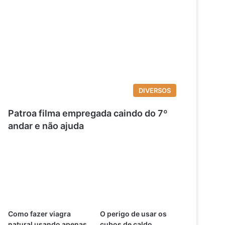
DIVERSOS
Patroa filma empregada caindo do 7º
andar e não ajuda
Como fazer viagra
O perigo de usar os
natural usando apenas
cubos de caldo