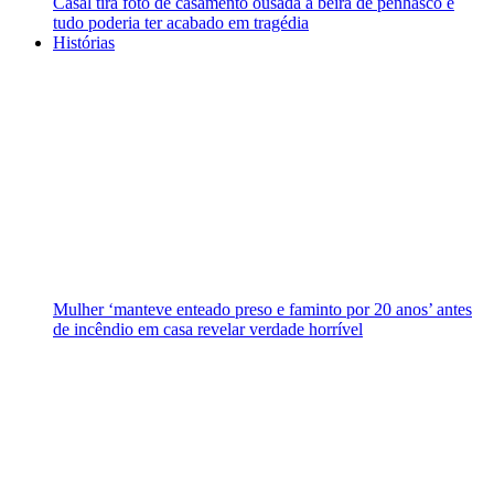
Casal tira foto de casamento ousada à beira de penhasco e
tudo poderia ter acabado em tragédia
Histórias
Mulher ‘manteve enteado preso e faminto por 20 anos’ antes
de incêndio em casa revelar verdade horrível