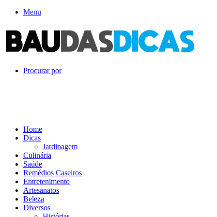
Menu
Procurar por
Home
Dicas
Jardinagem
Culinária
Saúde
Remédios Caseiros
Entretenimento
Artesanatos
Beleza
Diversos
Histórias