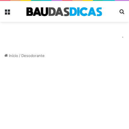
Menu
Pr
-
Início
/
Desodorante