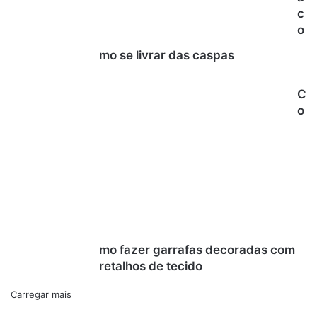
c
o
mo se livrar das caspas
C
o
mo fazer garrafas decoradas com
retalhos de tecido
Carregar mais