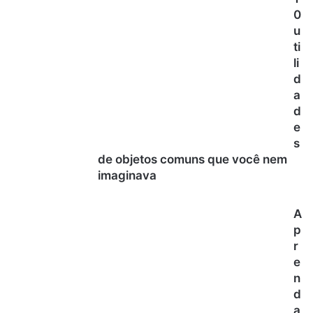
0
u
ti
li
d
a
d
e
s
de objetos comuns que você nem
imaginava
A
p
r
e
n
d
a