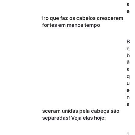
s
e
iro que faz os cabelos crescerem
fortes em menos tempo
B
e
b
ê
s
q
u
e
n
a
sceram unidas pela cabeça são
separadas! Veja elas hoje:
1