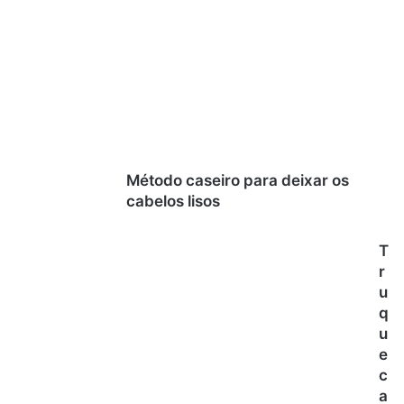
Método caseiro para deixar os
cabelos lisos
T
r
u
q
u
e
c
a