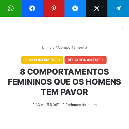
Menu
Pr
-
Início
/
Comportamento
COMPORTAMENTO
RELACIONAMENTO
8 COMPORTAMENTOS
FEMININOS QUE OS HOMENS
TEM PAVOR
ADM
5.067
2 minutos de leitura