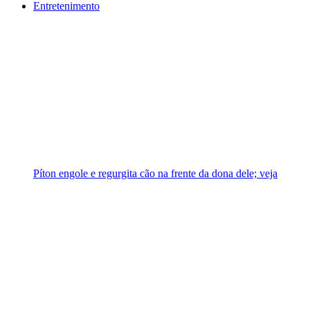
Entretenimento
Píton engole e regurgita cão na frente da dona dele; veja