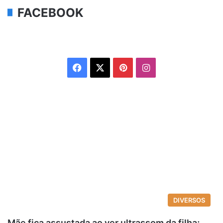
FACEBOOK
Facebook
X
Pinterest
Instagram
DIVERSOS
Mãe fica assustada ao ver ultrassom da filha;