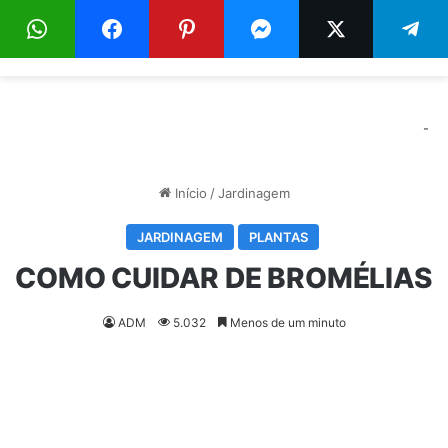
Menu
Pr
-
Início
/
Jardinagem
JARDINAGEM
PLANTAS
COMO CUIDAR DE BROMÉLIAS
ADM
5.032
Menos de um minuto