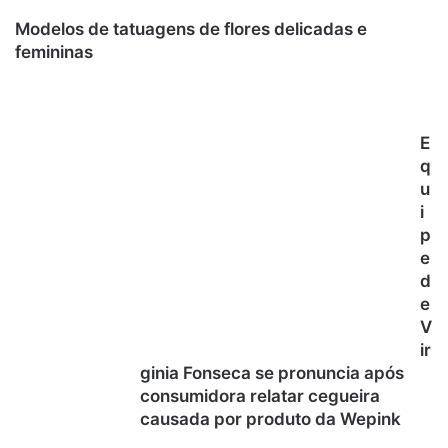
Modelos de tatuagens de flores delicadas e
femininas
E
q
u
i
p
e
d
e
V
ir
ginia Fonseca se pronuncia após
consumidora relatar cegueira
causada por produto da Wepink