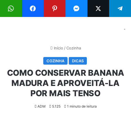
Menu
Pr
-
Início
/
Cozinha
COZINHA
DICAS
COMO CONSERVAR BANANA
MADURA E APROVEITÁ-LA
POR MAIS TENSO
ADM
5.125
1 minuto de leitura