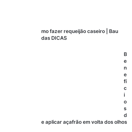
mo fazer requeijão caseiro | Bau
das DICAS
B
e
n
e
fí
c
i
o
s
d
e aplicar açafrão em volta dos olhos