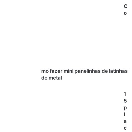
C
o
mo fazer mini panelinhas de latinhas
de metal
1
5
p
l
a
c