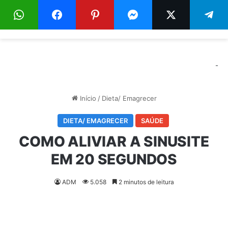
Menu
Pr
-
Início
/
Dieta/ Emagrecer
DIETA/ EMAGRECER
SAÚDE
COMO ALIVIAR A SINUSITE
EM 20 SEGUNDOS
ADM
5.058
2 minutos de leitura