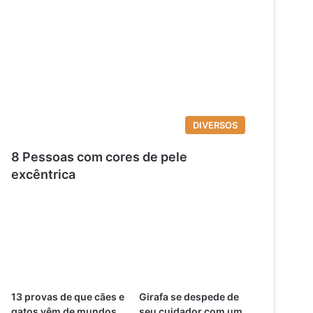
DIVERSOS
8 Pessoas com cores de pele
excêntrica
13 provas de que cães e
Girafa se despede de
gatos vêm de mundos
seu cuidador com um