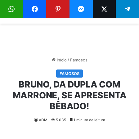
Menu
Pr
-
Início
/
Famosos
FAMOSOS
BRUNO, DA DUPLA COM
MARRONE, SE APRESENTA
BÊBADO!
ADM
5.035
1 minuto de leitura