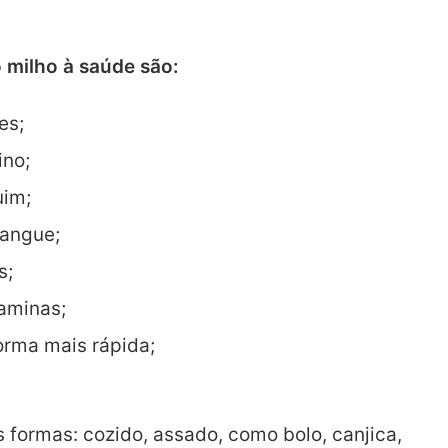
 milho à saúde são:
es;
ino;
uim;
sangue;
s;
taminas;
orma mais rápida;
 formas: cozido, assado, como bolo, canjica,