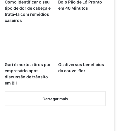
Como identificar o seu
Bolo Pão de Ló Pronto
tipo de dor de cabeça e
em 40 Minutos
tratá-la com remédios
caseiros
Gari é morto a tiros por
Os diversos benefícios
empresário após
da couve-flor
discussão de trânsito
em BH
Carregar mais