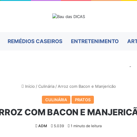
REMÉDIOS CASEIROS
ENTRETENIMENTO
AR
-
Início
/
Culinária
/
Arroz com Bacon e Manjericão
CULINÁRIA
PRATOS
RROZ COM BACON E MANJERIC
ADM
5.039
1 minuto de leitura