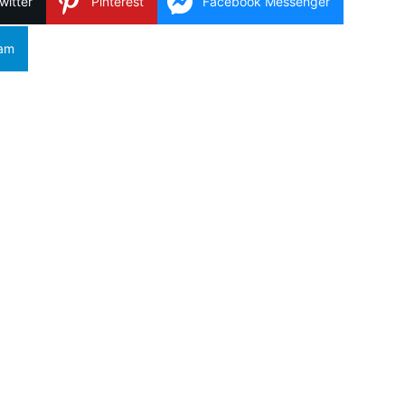
witter
Pinterest
Facebook Messenger
ram
Copy Link