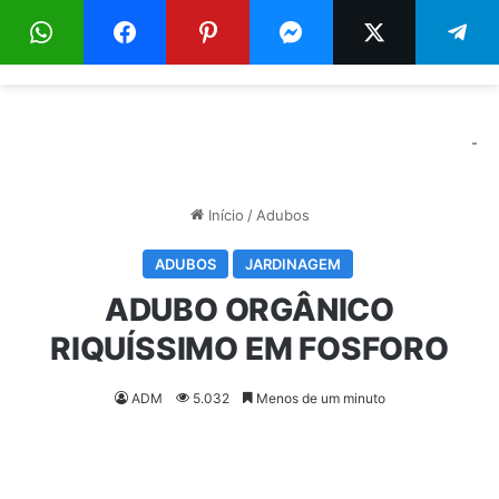
Menu
Pr
-
Início
/
Adubos
ADUBOS
JARDINAGEM
ADUBO ORGÂNICO
RIQUÍSSIMO EM FOSFORO
ADM
5.032
Menos de um minuto