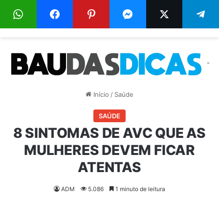
Menu
Pr
-
Início
/
Saúde
SAÚDE
8 SINTOMAS DE AVC QUE AS
MULHERES DEVEM FICAR
ATENTAS
ADM
5.086
1 minuto de leitura