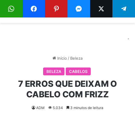
Menu
Pr
-
Início
/
Beleza
BELEZA
CABELOS
7 ERROS QUE DEIXAM O
CABELO COM FRIZZ
ADM
5.034
3 minutos de leitura