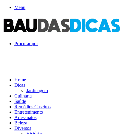
Menu
Procurar por
Home
Dicas
Jardinagem
Culinária
Saúde
Remédios Caseiros
Entretenimento
Artesanatos
Beleza
Diversos
Histórias