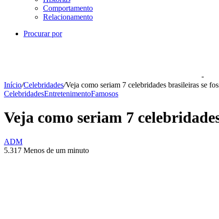
Comportamento
Relacionamento
Procurar por
-
Início
/
Celebridades
/
Veja como seriam 7 celebridades brasileiras se fo
Celebridades
Entretenimento
Famosos
Veja como seriam 7 celebridades
ADM
5.317
Menos de um minuto