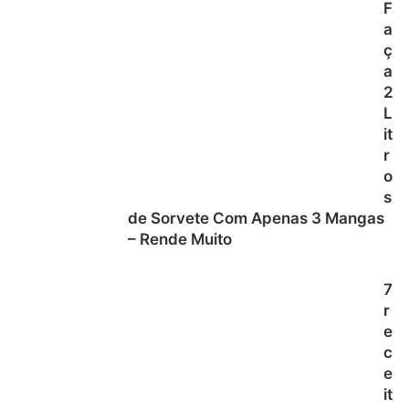
F
a
ç
a
2
L
it
r
o
s
de Sorvete Com Apenas 3 Mangas
– Rende Muito
7
r
e
c
e
it