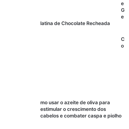
e
G
e
latina de Chocolate Recheada
C
o
mo usar o azeite de oliva para
estimular o crescimento dos
cabelos e combater caspa e piolho