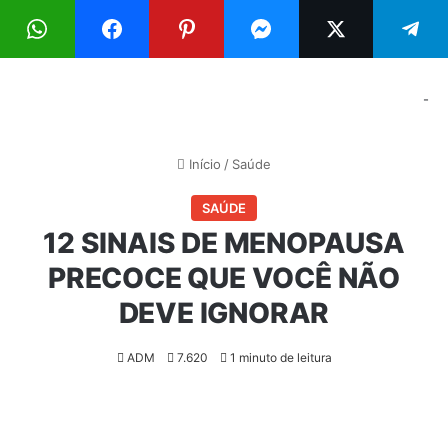
Menu
Pr
-
Início
/
Saúde
SAÚDE
12 SINAIS DE MENOPAUSA
PRECOCE QUE VOCÊ NÃO
DEVE IGNORAR
ADM
7.620
1 minuto de leitura