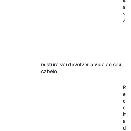
E
s
s
a
mistura vai devolver a vida ao seu
cabelo
R
e
c
e
it
a
d