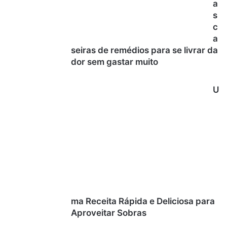
a
s
c
a
seiras de remédios para se livrar da
dor sem gastar muito
U
ma Receita Rápida e Deliciosa para
Aproveitar Sobras